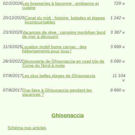
02/2/2026
Les brasseries à bayonne : ambiance et
729 v.
cuisine
20/12/2025
Canal du midi : histoire, balades et étapes
1 242 v.
incontournables
23/3/2025
Vacances de rêve : camping morbihan bord
3 387 v.
de mer à découvrir
11/3/2025
Location mobil home carnac : des
3 999 v.
hébergements pour tous !
28/3/2022
Découverte de Ghisonaccia en road trip de
5 090 v.
Corse du Nord à moto
07/8/2017
Les plus belles plages de Ghisonaccia
11 104
v.
07/8/2017
Que faire à Ghisonaccia pendant les
9 890 v.
vacances ?
Ghisonaccia
Schéma nos articles