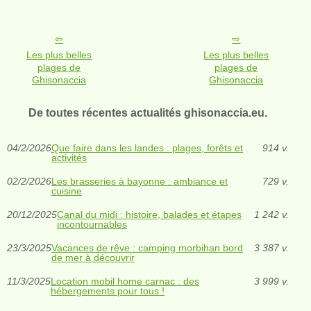
Les plus belles
Les plus belles
plages de
plages de
Ghisonaccia
Ghisonaccia
De toutes récentes actualités ghisonaccia.eu.
04/2/2026
Que faire dans les landes : plages, forêts et
914 v.
activités
02/2/2026
Les brasseries à bayonne : ambiance et
729 v.
cuisine
20/12/2025
Canal du midi : histoire, balades et étapes
1 242 v.
incontournables
23/3/2025
Vacances de rêve : camping morbihan bord
3 387 v.
de mer à découvrir
11/3/2025
Location mobil home carnac : des
3 999 v.
hébergements pour tous !