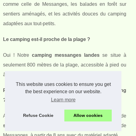
comme celle de Messanges, les balades en forêt sur
sentiers aménagés, et les activités douces du camping
adaptées aux tout-petits.
Le camping est-il proche de la plage ?
Oui ! Notre
camping messanges landes
se situe à
seulement 800 mètres de la plage, accessible à pied ou
à vélo via une piste cyclable sécurisée.
This website uses cookies to ensure you get
Peut-on prendre des cours de surf depuis le camping
the best experience on our website.
Learn more
?
Refuse Cookie
Allow cookies
Absolument ! Plusieurs écoles proposent des cours de
surf landes débutant
directement sur la plage de
Messanges, à partir de 8 ans avec du matériel adapté.