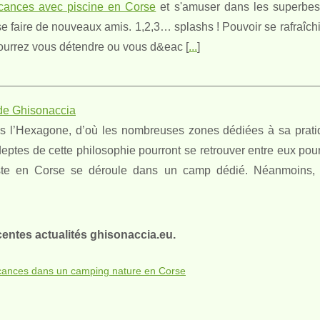
cances avec piscine en Corse
et s'amuser dans les superbe
 faire de nouveaux amis. 1,2,3… splashs ! Pouvoir se rafraîchi
ourrez vous détendre ou vous d&eac [
...
]
 de Ghisonaccia
s l’Hexagone, d’où les nombreuses zones dédiées à sa pratiq
eptes de cette philosophie pourront se retrouver entre eux pou
iste en Corse se déroule dans un camp dédié. Néanmoins, 
centes actualités ghisonaccia.eu.
cances dans un camping nature en Corse