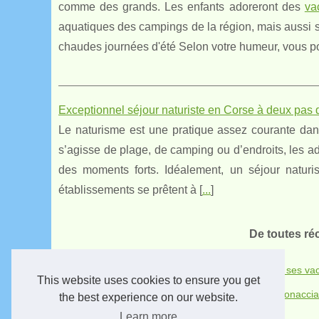
comme des grands. Les enfants adoreront des
va
aquatiques des campings de la région, mais aussi se
chaudes journées d'été Selon votre humeur, vous p
Exceptionnel séjour naturiste en Corse à deux pas
Le naturisme est une pratique assez courante dan
s’agisse de plage, de camping ou d’endroits, les ad
des moments forts. Idéalement, un séjour natur
établissements se prêtent à [
...
]
De toutes ré
15/11/2021
Les bonnes raisons de passer ses va
This website uses cookies to ensure you get
10/9/2017
Perla di Mare, camping à Ghisonaccia
the best experience on our website.
Learn more
07/8/2017
Gîte U Quarciu à Ghisonaccia