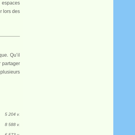
s espaces
r lors des
ue. Qu’il
r partager
plusieurs
5 204 v.
8 588 v.
6 573 v.