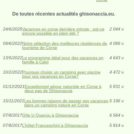
De toutes récentes actualités ghisonaccia.eu.
24/6/2025
Vacances en corse dernière minute : est-ce
2 044 v.
encore possible en plein été ?
09/6/2022
Notre sélection des meilleures résidences de
4 089 v.
tourisme de Corse
13/5/2022
Le programme idéal pour des vacances en
4 643 v.
famille à Calvi
10/2/2022
Pourquoi choisir un camping avec piscine
4 472 v.
pour vos vacances en Corse?
01/12/2021
Exceptionnel séjour naturiste en Corse à
5 831 v.
deux pas de Ghisonaccia
15/11/2021
Les bonnes raisons de passer ses vacances
5 196 v.
dans un camping nature en Corse
07/8/2017
Gîte U Quarciu à Ghisonaccia
6 564 v.
07/8/2017
L’hôtel Franceschini à Ghisonaccia
5 814 v.